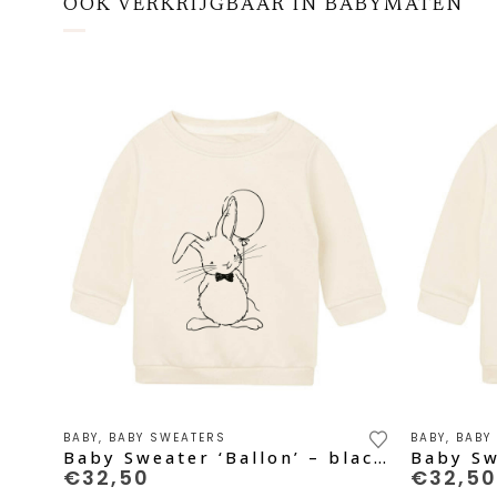
OOK VERKRIJGBAAR IN BABYMATEN
Dit
Dit
BABY
,
BABY SWEATERS
BABY
,
BABY
product
produc
Baby Sweater ‘Ballon’ – black pure
heeft
heeft
€
32,50
€
32,50
meerdere
meerde