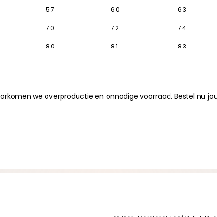
57
60
63
70
72
74
80
81
83
rkomen we overproductie en onnodige voorraad. Bestel nu jouw 