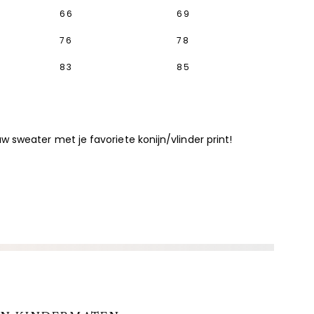
66
69
76
78
83
85
sweater met je favoriete konijn/vlinder print!