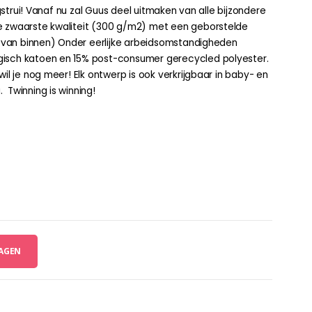
ngstrui! Vanaf nu zal Guus deel uitmaken van alle bijzondere
e zwaarste kwaliteit (300 g/m2) met een geborstelde
is van binnen) Onder eerlijke arbeidsomstandigheden
gisch katoen en 15% post-consumer gerecycled polyester.
il je nog meer! Elk ontwerp is ook verkrijgbaar in baby- en
 Twinning is winning!
AGEN