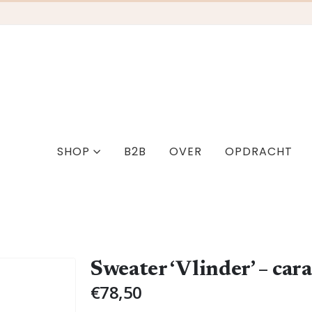
SHOP
B2B
OVER
OPDRACHT
Sweater ‘Vlinder’ – car
€
78,50