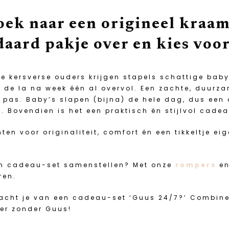
oek naar een origineel kraam
daard pakje over en kies voo
e kersverse ouders krijgen stapels schattige bab
t de la na week één al overvol. Een zachte, duur
 pas. Baby’s slapen (bijna) de hele dag, dus een
. Bovendien is het een praktisch én stijlvol cade
nten voor originaliteit, comfort én een tikkeltje 
en cadeau-set samenstellen? Met onze
rompers
e
ren.
acht je van een cadeau-set ‘Guus 24/7?’ Combin
er zonder Guus!