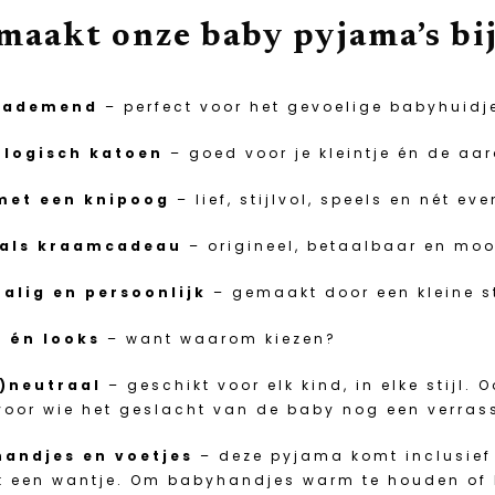
maakt onze baby pyjama’s bi
 ademend
– perfect voor het gevoelige babyhuidj
ologisch katoen
– goed voor je kleintje én de aa
met een knipoog
– lief, stijlvol, speels en nét ev
 als kraamcadeau
– origineel, betaalbaar en moo
halig en persoonlijk
– gemaakt door een kleine s
 én looks
– want waarom kiezen?
)neutraal
– geschikt voor elk kind, in elke stijl
voor wie het geslacht van de baby nog een verras
andjes en voetjes
– deze pyjama komt inclusief
t een wantje. Om babyhandjes warm te houden of 