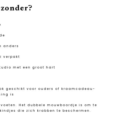
jzonder?
e
rde
en anders
i verpakt
tudio met een groot hart
. Ook geschikt voor ouders of kraamcadeau-
sing is
 voeten. Het dubbele mouwboordje is om te
kindjes die zich krabben te beschermen.