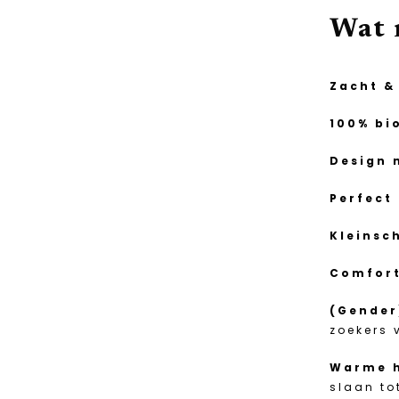
Wat 
Zacht &
100% bi
Design 
Perfect
Kleinsc
Comfort
(Gender
zoekers 
Warme h
slaan to