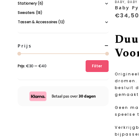
BABY
,
BABY
Stationery
(6)
product
Baby Py
heeft
Sweaters
(18)
€
34,5
meerder
Tassen & Accessoires
(12)
variaties
Deze
Duur
optie
kan
Prijs
Voor
gekozen
worden
op
Prijs:
€30
—
€40
Filter
Min.
Max.
de
Originee
prijs
prijs
product
dromen. 
besluit 
gemaakt
Geen mas
speelse 
Verkrijg
bijpasse