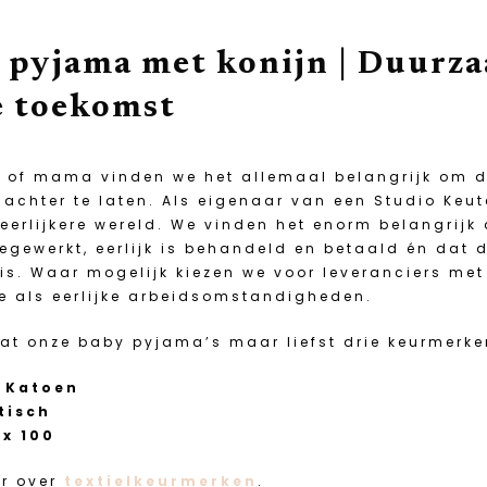
 pyjama met konijn | Duurzaa
e toekomst
 of mama vinden we het allemaal belangrijk om de
 achter te laten. Als eigenaar van een Studio Keut
eerlijkere wereld. We vinden het enorm belangrijk
egewerkt, eerlijk is behandeld en betaald én dat
 is. Waar mogelijk kiezen we voor leveranciers me
e als eerlijke arbeidsomstandigheden.
dat onze baby pyjama’s maar liefst drie keurmerk
 Katoen
tisch
x 100
r over
textielkeurmerken
.