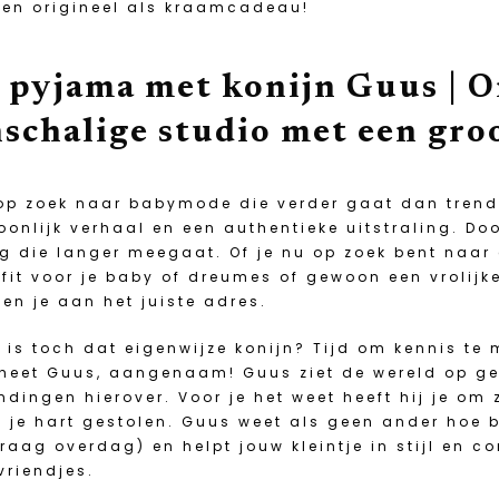
 en origineel als kraamcadeau!
 pyjama met konijn Guus | 
nschalige studio met een gro
 op zoek naar babymode die verder gaat dan trend
oonlijk verhaal en een authentieke uitstraling. Doo
ng die langer meegaat. Of je nu op zoek bent naar
fit voor je baby of dreumes of gewoon een vrolijk
ben je aan het juiste adres.
 is toch dat eigenwijze konijn? Tijd om kennis te
heet Guus, aangenaam! Guus ziet de wereld op ge
indingen hierover. Voor je het weet heeft hij je om
 je hart gestolen. Guus weet als geen ander hoe b
graag overdag) en helpt jouw kleintje in stijl en 
vriendjes.