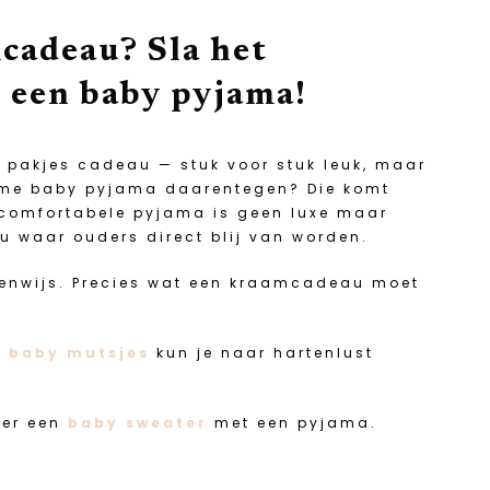
cadeau? Sla het
r een baby pyjama!
y pakjes cadeau — stuk voor stuk leuk, maar
zame baby pyjama daarentegen? Die komt
 comfortabele pyjama is geen luxe maar
au waar ouders direct blij van worden.
eigenwijs. Precies wat een kraamcadeau moet
n
baby mutsjes
kun je naar hartenlust
eer een
baby sweater
met een pyjama.