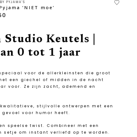
BY PYJAMA'S
ct
Pyjama ‘NIET moe’
50
ere
ies.
 Studio Keutels |
an 0 tot 1 jaar
en
n
peciaal voor de allerkleinsten die groot
ctpagina
 met een giechel of midden in de nacht
aar voor. Ze zijn zacht, ademend en
walitatieve, stijlvolle ontwerpen met een
 gevoel voor humor heeft.
een speelse twist. Combineer met een
 setje om instant verliefd op te worden.