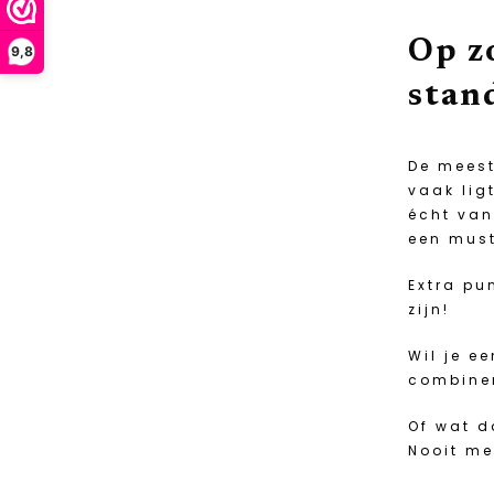
Op z
9,8
stan
De meest
vaak lig
écht van
een must
Extra pu
zijn!
Wil je e
combine
Of wat d
Nooit me