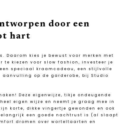
Ontworpen door een
ot hart
s. Daarom kies je bewust voor merken met
r te kiezen voor slow fashion, investeer je
 een speciaal kraamcadeau, een stijlvolle
e aanvulling op de garderobe, bij Studio
 maken! Deze eigenwijze, tikje ondeugende
heel eigen wijze en neemt je graag mee in
 zijn korte, dikke vingertje gewonden en ook
elangrijk een goede nachtrust is (al slaapt
comfort dromen over worteltaarten en