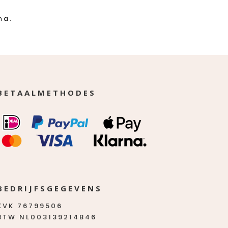
na.
BETAALMETHODES
BEDRIJFSGEGEVENS
KVK 76799506
BTW NL003139214B46