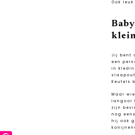
Ook leuk
Baby
klei
Jij bent
een pers
in kledi
slaapout
Keutels 
Maar wie
langoor 
zijn bev
nog eens
hij ook 
konijnen