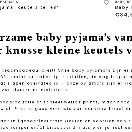
 PYJAMA'S
BABY
,
BA
produ
jama ‘Keutels tellen’
Baby 
heeft
0
€
34,
e
meerd
.
variat
Deze
zame baby pyjama’s van
optie
kan
 knusse kleine keutels v
gekoz
worde
op
de
l kraamcadeau-alert! Onze baby pyjama’s zijn er s
pagina
produ
Of je mini nu lekker ligt te dutten, de dag begint
dat slapen overrated is — onze pyjama’s zijn er kl
 van duurzame materialen.
saproductie of schreeuwerige prints, maar hoog k
twist. Precies goed voor wie van eenvoud houdt én
baar in (gender)neutrale kleuren en voorzien van 
nde romper en/of bijpassend mutsje en je hebt een