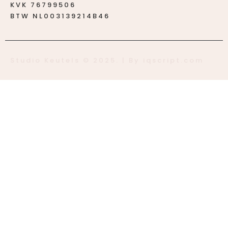
KVK 76799506
BTW NL003139214B46
Studio Keutels © 2025. | By iqscript.com