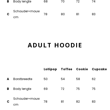
B
Body lengte
68
70
72
74
Schouder+mouw
C
78
80
81
83
cm
ADULT HOODIE
Lollipop
Toffee
Cookie
Cupcake
A
Borstbreedte
50
54
58
62
B
Body lengte
69
72
75
75
Schouder+mouw
C
78
81
82
83
cm