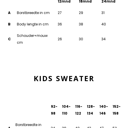
12mnd
18mnd
24mnd
A
Borstbreedte in cm
27
29
31
B
Body lengte in cm
36
38
40
Schouder+mouw
C
26
30
34
cm
KIDS SWEATER
92-
104-
116-
128-
140-
152-
98
110
122
134
146
158
Borstbreedte in