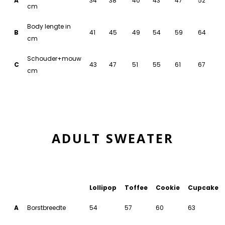
A
34
38
40
43
47
52
cm
Body lengte in
B
41
45
49
54
59
64
cm
Schouder+mouw
C
43
47
51
55
61
67
cm
ADULT SWEATER
Lollipop
Toffee
Cookie
Cupcake
A
Borstbreedte
54
57
60
63