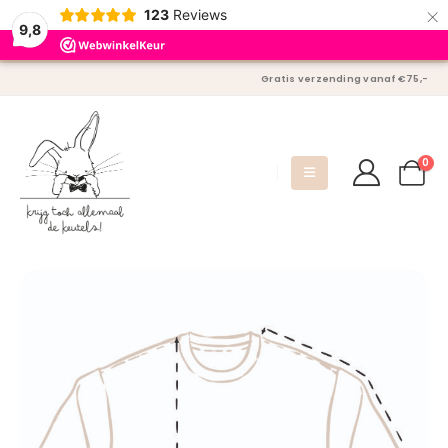
×
123
Reviews
9,8
Gratis verzending vanaf €75,-
0