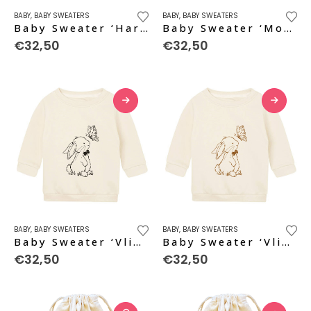
Dit
Dit
BABY
,
BABY SWEATERS
BABY
,
BABY SWEATERS
product
product
Baby Sweater ‘Hart’ – caramel
Baby Sweater ‘Monstertje’ – black pure
heeft
heeft
€
32,50
€
32,50
meerdere
meerdere
variaties.
variaties.
Deze
Deze
optie
optie
kan
kan
gekozen
gekozen
worden
worden
op
op
de
de
productpagina
productpagina
Dit
Dit
BABY
,
BABY SWEATERS
BABY
,
BABY SWEATERS
product
product
Baby Sweater ‘Vlinder’ – black pure
Baby Sweater ‘Vlinder’ – caramel
heeft
heeft
€
32,50
€
32,50
meerdere
meerdere
variaties.
variaties.
Deze
Deze