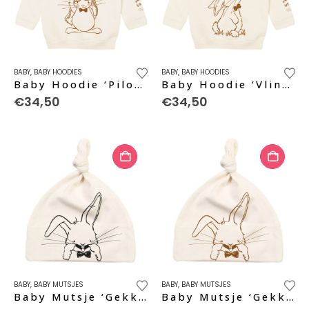
Dit
Dit
BABY
,
BABY HOODIES
BABY
,
BABY HOODIES
product
product
Baby Hoodie ‘Piloot’ – natural
Baby Hoodie ‘Vlinder’ – natural
heeft
heeft
€
34,50
€
34,50
meerdere
meerdere
variaties.
variaties.
Deze
Deze
optie
optie
kan
kan
gekozen
gekozen
worden
worden
op
op
de
de
productpagina
productpagina
BABY
,
BABY MUTSJES
BABY
,
BABY MUTSJES
Baby Mutsje ‘Gekke Bek’ – black pure
Baby Mutsje ‘Gekke Bek’ – caramel