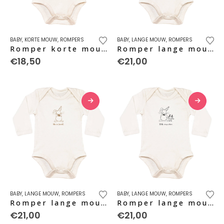
de
de
productpagina
productpagina
Dit
Dit
BABY
,
KORTE MOUW
,
ROMPERS
BABY
,
LANGE MOUW
,
ROMPERS
product
product
Romper korte mouw ‘Shit Happens’ – black pure
Romper lange mouw ‘Kleine Keutel’ – black pure
heeft
heeft
€
18,50
€
21,00
meerdere
meerdere
variaties.
variaties.
Deze
Deze
optie
optie
kan
kan
gekozen
gekozen
worden
worden
op
op
de
de
productpagina
productpagina
Dit
Dit
BABY
,
LANGE MOUW
,
ROMPERS
BABY
,
LANGE MOUW
,
ROMPERS
product
product
Romper lange mouw ‘Kleine Keutel’ – caramel
Romper lange mouw ‘Little Monster’ – black pure
heeft
heeft
€
21,00
€
21,00
meerdere
meerdere