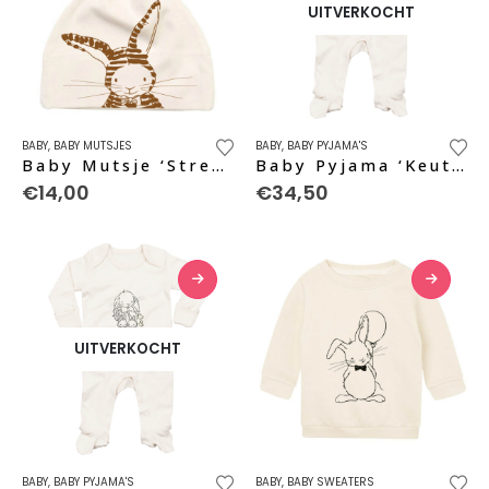
UITVERKOCHT
Dit
BABY
,
BABY MUTSJES
BABY
,
BABY PYJAMA'S
product
Baby Mutsje ‘Strepen’ – caramel
Baby Pyjama ‘Keutels tellen’
heeft
€
14,00
€
34,50
meerdere
variaties.
Deze
optie
kan
gekozen
UITVERKOCHT
worden
op
de
productpagina
Dit
Dit
BABY
,
BABY PYJAMA'S
BABY
,
BABY SWEATERS