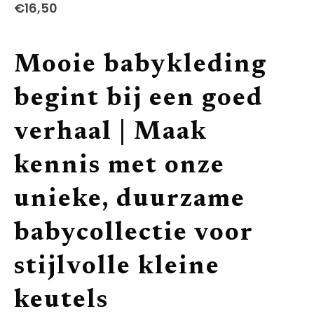
heeft
€
16,50
meerdere
variaties.
Deze
Mooie babykleding
optie
kan
begint bij een goed
gekozen
worden
verhaal | Maak
op
de
kennis met onze
productpagina
unieke, duurzame
babycollectie voor
stijlvolle kleine
keutels