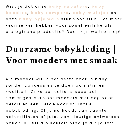
Wist je dat onze
baby sweaters
,
baby
hoodies
,
baby rompers
,
baby mutsjes
en
onze
baby pyjama’s
stuk voor stuk 3 of meer
keurmerken hebben voor zowel eerlijke als
biologische productie? Daar zijn we trots op!
Duurzame babykleding |
Voor moeders met smaak
Als moeder wil je het beste voor je baby,
zonder concessies te doen aan stijl en
kwaliteit. Onze collectie is speciaal
samengesteld voor moeders met oog voor
detail en een liefde voor stijlvolle
babykleding. Of je nu houdt van zachte
natureltinten of juist van kleurige ontwerpen
houdt, bij Studio Keutels vind je altijd iets