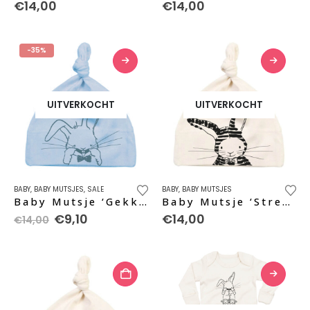
€
14,00
€
14,00
-35%
UITVERKOCHT
UITVERKOCHT
BABY
,
BABY MUTSJES
,
SALE
BABY
,
BABY MUTSJES
Baby Mutsje ‘Gekke Bek’ – sky blue
Baby Mutsje ‘Strepen’ – black pure
Oorspronkelijke
Huidige
€
9,10
€
14,00
€
14,00
prijs
prijs
was:
is:
€14,00.
€9,10.