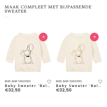
MAAK COMPLEET MET BIJPASSENDE
SWEATER
Dit
Dit
BABY
,
BABY SWEATERS
BABY
,
BABY SWEATERS
product
product
Baby Sweater ‘Ballon’ – black pure
Baby Sweater ‘Ballon’ – caramel
€
32,50
€
32,50
heeft
heeft
meerdere
meerdere
variaties.
variaties.