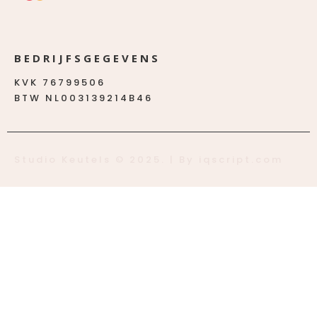
BEDRIJFSGEGEVENS
KVK 76799506
BTW NL003139214B46
Studio Keutels © 2025. | By iqscript.com