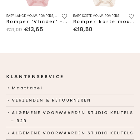
Dit product heeft meerdere variaties. Deze optie kan gekozen worden op de productpagina
Dit product heeft meerdere variaties. Deze optie kan gekozen worden op de productpagina
BABY
,
LANGE MOUW
,
ROMPERS
,
SALE
BABY
,
KORTE MOUW
,
ROMPERS
Romper ‘Vlinder’ – soft rose
Romper korte mouw ‘Kleine Keutel’ – caramel
Oorspronkelijke
Huidige
€
13,65
€
18,50
€
21,00
prijs
prijs
was:
is:
€21,00.
€13,65.
KLANTENSERVICE
Maattabel
VERZENDEN & RETOURNEREN
ALGEMENE VOORWAARDEN STUDIO KEUTELS
– B2B
ALGEMENE VOORWAARDEN STUDIO KEUTELS