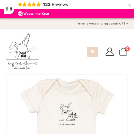
×
123
Reviews
9,8
Gratis verzending vanaf €75,-
0