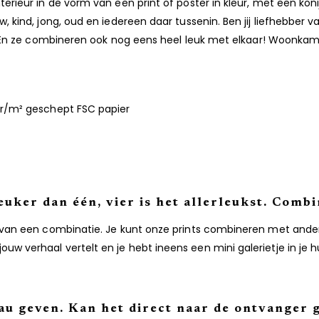
erieur in de vorm van een print of poster in kleur, met een konij
, kind, jong, oud en iedereen daar tussenin. Ben jij liefhebber v
j. En ze combineren ook nog eens heel leuk met elkaar! Woonkam
0gr/m² geschept FSC papier
leuker dan één, vier is het allerleukst. Comb
l van een combinatie. Je kunt onze prints combineren met andere
uw verhaal vertelt en je hebt ineens een mini galerietje in je 
eau geven. Kan het direct naar de ontvanger