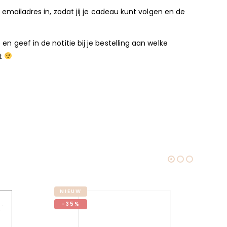
 emailadres in, zodat jij je cadeau kunt volgen en de
n geef in de notitie bij je bestelling aan welke
ot
NIEUW
NI
-35%
-