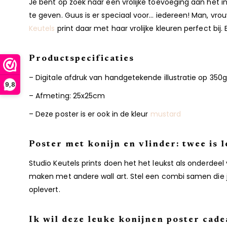
Je bent op zoek naar een vrolijke toevoeging aan het int
te geven. Guus is er speciaal voor… iedereen! Man, vrouw
Keutels
print daar met haar vrolijke kleuren perfect bi
Productspecificaties
– Digitale afdruk van handgetekende illustratie op 35
9,8
– Afmeting: 25x25cm
– Deze poster is er ook in de kleur
mustard
Poster met konijn en vlinder: twee is 
Studio Keutels prints doen het het leukst als onderdee
maken met andere wall art. Stel een combi samen die jo
oplevert.
Ik wil deze leuke konijnen poster cad