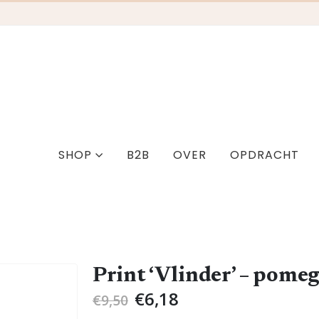
SHOP
B2B
OVER
OPDRACHT
Print ‘Vlinder’ – pome
Oorspronkelijke
Huidige
€
6,18
€
9,50
prijs
prijs