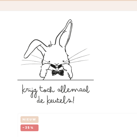
NIEUW
-35%