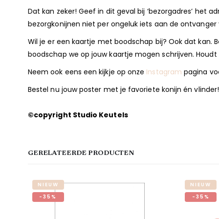
Dat kan zeker! Geef in dit geval bij ‘bezorgadres’ het a
bezorgkonijnen niet per ongeluk iets aan de ontvanger 
Wil je er een kaartje met boodschap bij? Ook dat kan. Be
boodschap we op jouw kaartje mogen schrijven. Houdt d
Neem ook eens een kijkje op onze
Instagram
pagina voor
Bestel nu jouw poster met je favoriete konijn én vlinder!
©copyright Studio Keutels
GERELATEERDE PRODUCTEN
NIEUW
NIEUW
-35%
-35%