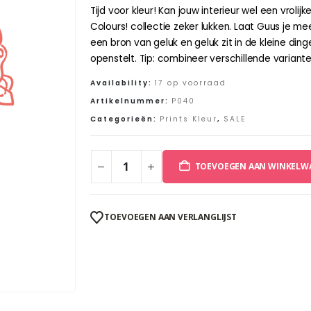
was:
is:
Tijd voor kleur! Kan jouw interieur wel een vroli
€9,50.
€6,18.
Colours! collectie zeker lukken. Laat Guus je 
een bron van geluk en geluk zit in de kleine dinge
openstelt. Tip: combineer verschillende variante
Availability:
17 op voorraad
Artikelnummer:
P040
Categorieën:
Prints Kleur
,
SALE
TOEVOEGEN AAN WINKELW
TOEVOEGEN AAN VERLANGLIJST