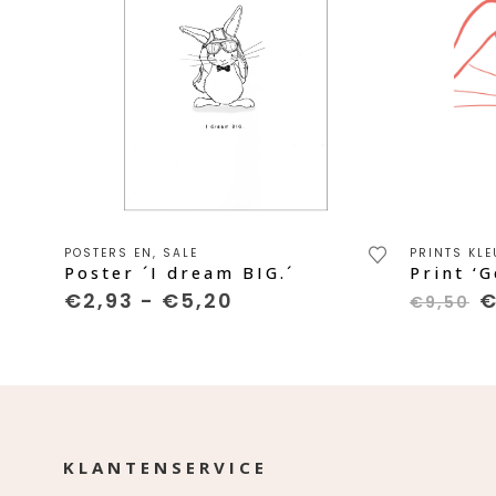
Dit product heeft meerdere variaties. Deze optie kan gekozen worden op de productpagina
POSTERS EN
,
SALE
PRINTS KLE
20cm
Poster ´I dream BIG.´
Prijsklasse:
O
€
2,93
-
€
5,20
€
9,50
€2,93
p
tot
w
€5,20
€
KLANTENSERVICE