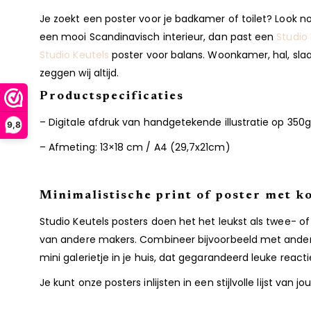
Je zoekt een poster voor je badkamer of toilet? Look no 
een mooi Scandinavisch interieur, dan past een
Studio
Studio Keutels
poster voor balans. Woonkamer, hal, slaa
zeggen wij altijd.
Productspecificaties
– Digitale afdruk van handgetekende illustratie op 35
9,8
– Afmeting: 13×18 cm / A4 (29,7x21cm)
Minimalistische print of poster met ko
Studio Keutels posters doen het het leukst als twee- of
van andere makers. Combineer bijvoorbeeld met andere d
mini galerietje in je huis, dat gegarandeerd leuke react
Je kunt onze posters inlijsten in een stijlvolle lijst v