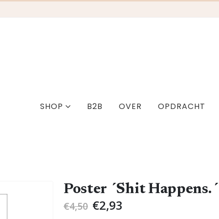
SHOP
B2B
OVER
OPDRACHT
Poster ´Shit Happens.´
Oorspronkelijke
Huidige
€
2,93
€
4,50
prijs
prijs