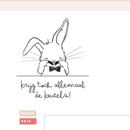
NIEUW
SALE