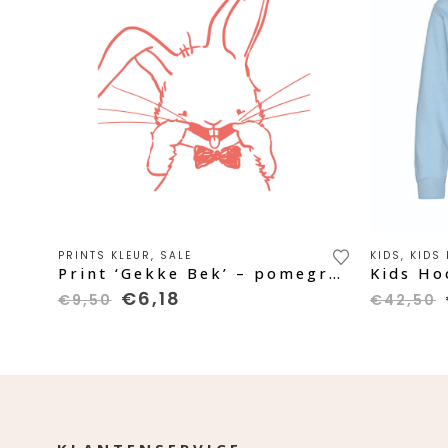
Dit product heeft meerdere variaties. Deze optie kan gek
PRINTS KLEUR
,
SALE
KIDS
,
KIDS
ard
Print ‘Gekke Bek’ – pomegranate
Oorspronkelijke
Huidige
€
6,18
€
9,50
€
42,50
prijs
prijs
was:
is:
€9,50.
€6,18.