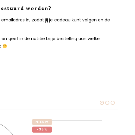
 gestuurd worden?
 emailadres in, zodat jij je cadeau kunt volgen en de
n geef in de notitie bij je bestelling aan welke
ot
NIEUW
NI
-35%
-