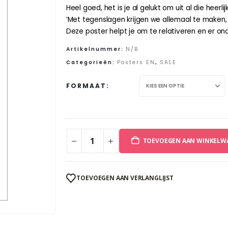
was:
is:
Heel goed, het is je al gelukt om uit al die hee
€4,50.
€2,93.
‘Met tegenslagen krijgen we allemaal te maken,
Deze poster helpt je om te relativeren en er on
Artikelnummer:
N/B
Categorieën:
Posters EN
,
SALE
FORMAAT
TOEVOEGEN AAN WINKELW
TOEVOEGEN AAN VERLANGLIJST