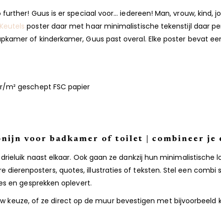
further! Guus is er speciaal voor… iedereen! Man, vrouw, kind, jo
 Keutels
poster daar met haar minimalistische tekenstijl daar per
pkamer of kinderkamer, Guus past overal. Elke poster bevat een
0gr/m² geschept FSC papier
nijn voor badkamer of toilet | combineer je 
 drieluik naast elkaar. Ook gaan ze dankzij hun minimalistische 
ierenposters, quotes, illustraties of teksten. Stel een combi 
ies en gesprekken oplevert.
an jouw keuze, of ze direct op de muur bevestigen met bijvoorbee