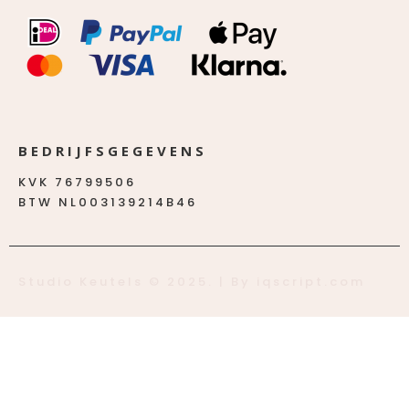
BEDRIJFSGEGEVENS
KVK 76799506
BTW NL003139214B46
Studio Keutels © 2025. | By iqscript.com