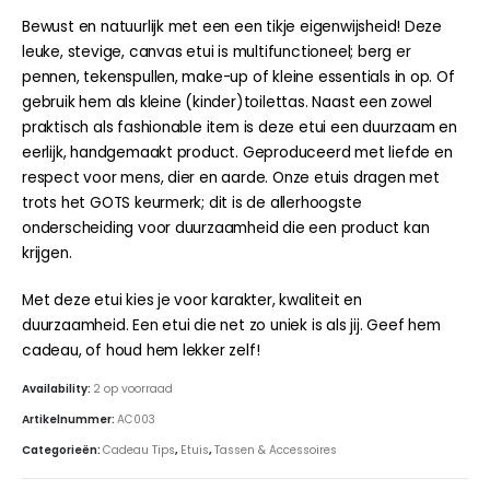
Bewust en natuurlijk met een een tikje eigenwijsheid! Deze
leuke, stevige, canvas etui is multifunctioneel; berg er
pennen, tekenspullen, make-up of kleine essentials in op. Of
gebruik hem als kleine (kinder)toilettas. Naast een zowel
praktisch als fashionable item is deze etui een duurzaam en
eerlijk, handgemaakt product. Geproduceerd met liefde en
respect voor mens, dier en aarde. Onze etuis dragen met
trots het GOTS keurmerk; dit is de allerhoogste
onderscheiding voor duurzaamheid die een product kan
krijgen.
Met deze etui kies je voor karakter, kwaliteit en
duurzaamheid. Een etui die net zo uniek is als jij. Geef hem
cadeau, of houd hem lekker zelf!
Availability:
2 op voorraad
Artikelnummer:
AC003
Categorieën:
Cadeau Tips
,
Etuis
,
Tassen & Accessoires