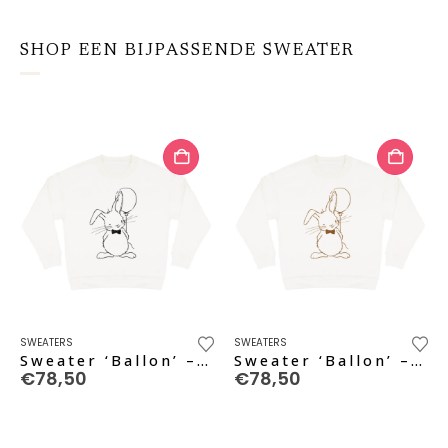
SHOP EEN BIJPASSENDE SWEATER
Dit
Dit
SWEATERS
SWEATERS
product
product
Sweater ‘Ballon’ – black pure
Sweater ‘Ballon’ – caramel
€
78,50
€
78,50
heeft
heeft
meerdere
meerdere
variaties.
variaties.