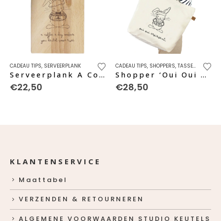
CADEAU TIPS
,
SERVEERPLANK
CADEAU TIPS
,
SHOPPERS
,
TASSEN & ACCESSOIRES
Serveerplank A Coffee A Day…
Shopper ‘Oui Oui Croissant’
€
22,50
€
28,50
KLANTENSERVICE
Maattabel
VERZENDEN & RETOURNEREN
ALGEMENE VOORWAARDEN STUDIO KEUTELS