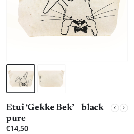
Etui ‘Gekke Bek’ – black
pure
€
14,50