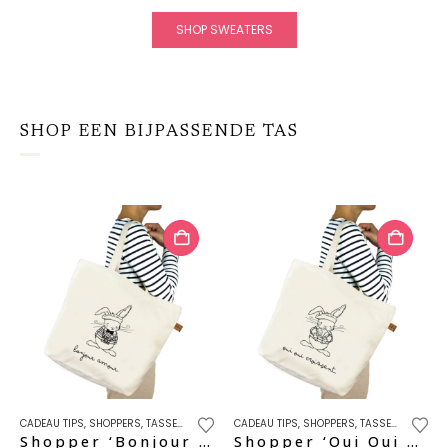
Deze
Deze
optie
optie
SHOP SWEATERS
kan
kan
gekozen
gekozen
worden
worden
op
op
SHOP EEN BIJPASSENDE TAS
de
de
productpagina
productpagina
CADEAU TIPS
,
SHOPPERS
,
TASSEN & ACCESSOIRES
CADEAU TIPS
,
SHOPPERS
,
TASSEN & ACCESSOIRES
Shopper ‘Bonjour Amour’
Shopper ‘Oui Oui Croissant’