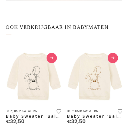
OOK VERKRIJGBAAR IN BABYMATEN
Dit
Dit
BABY
,
BABY SWEATERS
BABY
,
BABY SWEATERS
product
product
Baby Sweater ‘Ballon’ – black pure
Baby Sweater ‘Ballon’ – caramel
€
32,50
€
32,50
heeft
heeft