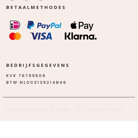
BETAALMETHODES
BEDRIJFSGEGEVENS
KVK 76799506
BTW NL003139214B46
Studio Keutels © 2025. | By iqscript.com