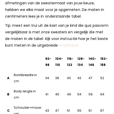
afmetingen van de sweatermaat van jouw keuze,
hebben we elke maat voor je opgemeten. De maten in
centimeters lees je in onderstaande tabel.
Tip: meet een trui uit de kast van je kind die qua pasvorm
vergelijkbaar is met onze sweaters en vergelijk die met
de maten in de tabel. Kijk voor instructie hoe je het beste
kunt meten in de uitgebreide
maattabel
92-
104-
116-
128-
140-
152-
98
110
122
134
146
158
Borstbreedte in
A
34
38
40
43
47
52
cm
Body lengte in
B
41
45
49
54
59
64
cm
Schouder+mouw
C
43
47
51
55
61
67
cm