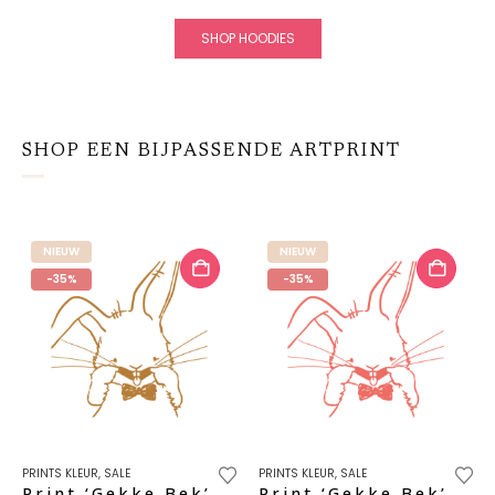
SHOP HOODIES
SHOP EEN BIJPASSENDE ARTPRINT
NIEUW
NIEUW
-35%
-35%
PRINTS KLEUR
,
SALE
PRINTS KLEUR
,
SALE
Print ‘Gekke Bek’ – mustard
Print ‘Gekke Bek’ – pomegranate