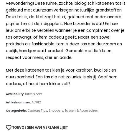
verwondering! Deze ruime, zachte, biologisch katoenen tas is
gekleurd met duurzaam verkregen natuurlijke grondstoffen.
Deze tas is, de titel zegt het al, gekleurd met onder andere
pigmenten uit de Indigoplant. Hoe bijzonder is dat! En hoe
leuk om erbij te vertellen wanneer je een compliment over je
tas ontvangt, of hem cadeau geeft. Naast een zowel
praktisch als fashionable item is deze tas een duurzaam en
eerlijk, handgemaakt product. Gemaakt met liefde en
respect voor mens, dier en aarde.
Met deze katoenen tas kies je voor karakter, kwaliteit en
duurzaamheid. Een tas die net zo uniek is als jij. Geef hem
cadeau, of houd hem lekker zelf!
Availability:
Uitverkocht
Artikelnummer:
AC012
Categorieën:
Cadeau Tips
,
Shoppers
,
Tassen & Accessoires
TOEVOEGEN AAN VERLANGLIJST