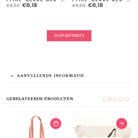
Oorspronkelijke
Huidige
Oorspronkelijke
Huidige
€
6,18
€
6,18
€
9,50
€
9,50
prijs
prijs
prijs
prijs
was:
is:
was:
is:
€9,50.
€6,18.
€9,50.
€6,18.
SHOP ARTPRINTS
AANVULLENDE INFORMATIE
GERELATEERDE PRODUCTEN