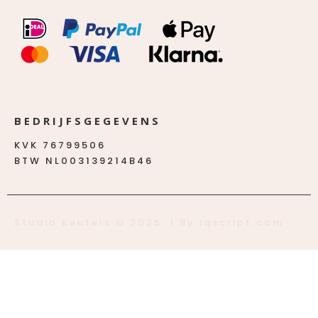
BEDRIJFSGEGEVENS
KVK 76799506
BTW NL003139214B46
Studio Keutels © 2025. | By iqscript.com